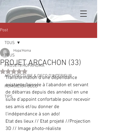
Post
TOUS
Hopa'Homa
TOUS
PROJET ARCACHON (33)
PROJETS HOPA'HOMA
Noté NaN étoiles sur 5.
ARCHITECTURE & DECO D'INTERIEUR
Transformation d'une dépendance 
existante (laissée à l'abandon et servant 
HUMO(E)UR DECO
de débarras depuis des années) en une 
TIPS
suite d'appoint confortable pour recevoir 
ses amis et/ou donner de 
l'indépendance à son ado!
Etat des lieux // Etat projeté //Projection 
3D // Image photo-réaliste